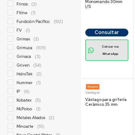
Monomando 30mm
Frinox
(2)
I/S
Ftline
(1)
Fundición Pacífico
(102)
FV
(1)
Consultar
Grimax
(2)
Cotizar vía
Grimuca
(109)
WhatsApp
Grinaca
(3)
Griven
(54)
HidroTek
(2)
Hummer
(1)
Nuevo
IP
(6)
Vástagos
Vástago para grifería
Kobatex
(5)
Cerámico 35 mm
McPoloo
(1)
Metales Aliados
(2)
Minoarte
(10)