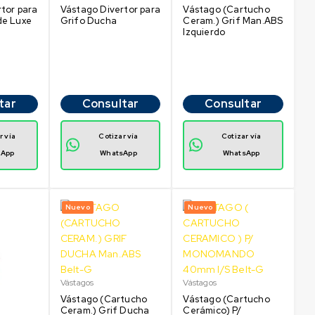
tor para
Vástago Divertor para
Vástago (Cartucho
de Luxe
Grifo Ducha
Ceram.) Grif Man.ABS
Izquierdo
tar
Consultar
Consultar
r vía
Cotizar vía
Cotizar vía
sApp
WhatsApp
WhatsApp
Nuevo
Nuevo
Vástagos
Vástagos
Vástago (Cartucho
Vástago (Cartucho
Ceram.) Grif Ducha
Cerámico) P/