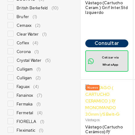
Vástago (Cartucho
Ceram.) Grif Inter.Std
British Berkefeld
(10)
Izquierdo
Brufer
(1)
Cemaxx
(2)
Clear Water
(1)
Consultar
Coflex
(4)
Corona
(1)
Cotizar vía
Crystal Water
(5)
WhatsApp
Culligam
(1)
Culligan
(2)
Faguax
(4)
Nuevo
Fanainox
(7)
Fermaka
(1)
Fermetal
(4)
Vástagos
FIORELLA
(1)
Vástago (Cartucho
Fleximatic
(1)
Cerámico) P/