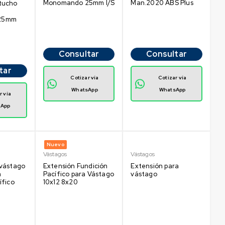
Monomando 25mm I/S
Man.2020 ABS Plus
tucho
25mm
Consultar
Consultar
tar
Cotizar vía
Cotizar vía
WhatsApp
WhatsApp
r vía
sApp
Nuevo
Vástagos
Vástagos
 vástago
Extensión Fundición
Extensión para
m
Pacífico para Vástago
vástago
ífico
10x12 8x20