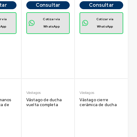
tar
Consultar
Consultar
r vía
Cotizar vía
Cotizar vía
sApp
WhatsApp
WhatsApp
Vástagos
Vástagos
manos
Vástago de ducha
Vástago cierre
ca de
vuelta completa
cerámica de ducha