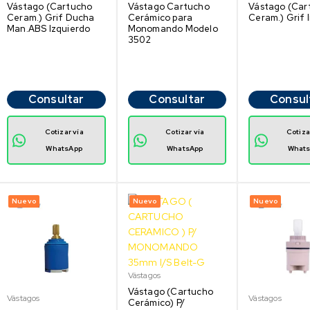
Vástago (Cartucho
Vástago Cartucho
Vástago (Car
Ceram.) Grif Ducha
Cerámico para
Ceram.) Grif 
Man.ABS Izquierdo
Monomando Modelo
3502
Consultar
Consultar
Consul
Cotizar vía
Cotizar vía
Cotiza
WhatsApp
WhatsApp
What
Nuevo
Nuevo
Nuevo
Vástagos
Vástago (Cartucho
Vástagos
Vástagos
Cerámico) P/