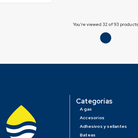
You're viewed 32 of 93 product
Categorías
A gas
Accesorios
Adhesivos y sellantes
Bateas