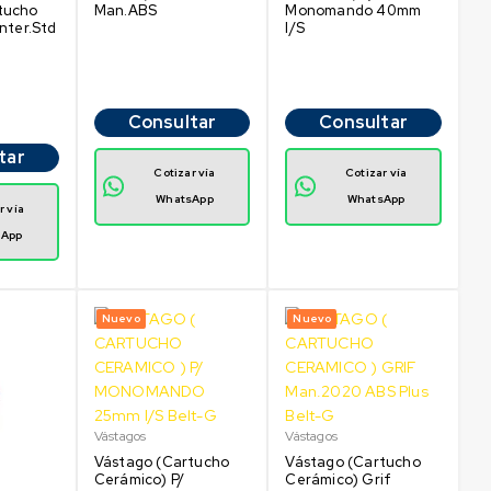
Man.ABS
Monomando 40mm
tucho
I/S
Inter.Std
Consultar
Consultar
tar
Cotizar vía
Cotizar vía
WhatsApp
WhatsApp
r vía
sApp
Nuevo
Nuevo
Vástagos
Vástagos
Vástago (Cartucho
Vástago (Cartucho
Cerámico) P/
Cerámico) Grif