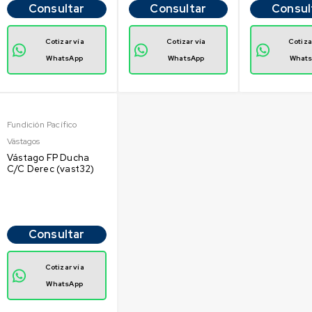
Consultar
Consultar
Consul
Cotizar vía
Cotizar vía
Cotiza
WhatsApp
WhatsApp
What
Fundición Pacífico
Vástagos
Vástago FP Ducha
C/C Derec (vast32)
Consultar
Cotizar vía
WhatsApp