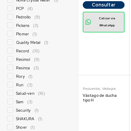
Nova Crystal Water
(1)
Consultar
PCP
(4)
Pedrollo
(9)
Cotizar vía
Pickens
(3)
WhatsApp
Plomer
(1)
Quality Metal
(1)
Record
(10)
Resimol
(9)
Resinca
(3)
Rory
(1)
Run
(3)
Repuestos
,
Vástagos
Salud-ven
(16)
Vástago de ducha
tipo H
Sam
(3)
Security
(1)
SHAKURA
(1)
Shoer
(1)