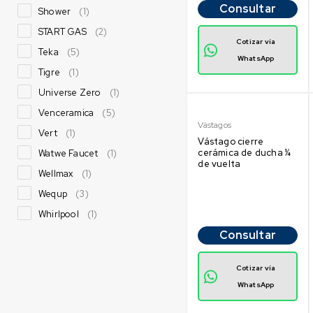
Consultar
Shower
(1)
START GAS
(2)
Cotizar vía
Teka
(5)
WhatsApp
Tigre
(1)
Universe Zero
(1)
Venceramica
(5)
Vástagos
Vert
(1)
Vástago cierre
cerámica de ducha ¼
Watwe Faucet
(1)
de vuelta
Wellmax
(1)
Wequp
(3)
Whirlpool
(1)
Consultar
Cotizar vía
WhatsApp