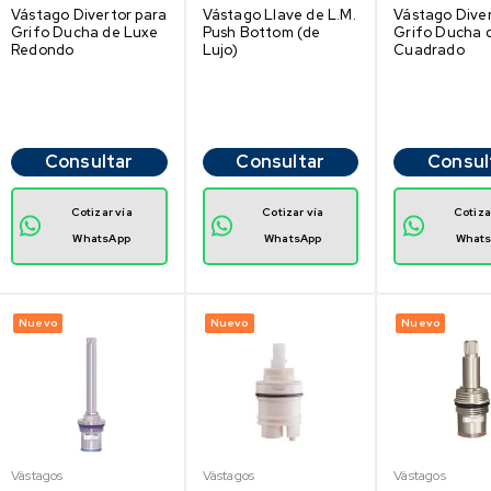
Vástago Divertor para
Vástago Llave de L.M.
Vástago Diver
Grifo Ducha de Luxe
Push Bottom (de
Grifo Ducha 
Redondo
Lujo)
Cuadrado
Consultar
Consultar
Consul
Cotizar vía
Cotizar vía
Cotiza
WhatsApp
WhatsApp
What
Nuevo
Nuevo
Nuevo
Vástagos
Vástagos
Vástagos