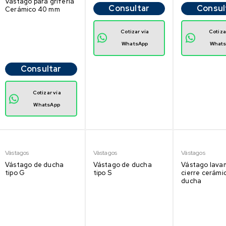
Vástago para grifería
Consultar
Consul
Cerámico 40 mm
Cotizar vía
Cotiza
WhatsApp
What
Consultar
Cotizar vía
WhatsApp
Vástagos
Vástagos
Vástagos
Vástago de ducha
Vástago de ducha
Vástago lava
tipo G
tipo S
cierre cerámi
ducha