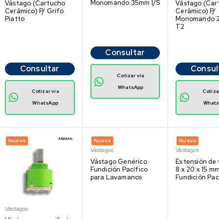
Monomando 35mm I/S
Vástago (Cartucho
Vástago (Car
Cerámico) P/ Grifo
Cerámico) P/
Piatto
Monomando 
T2
Consultar
Consultar
Consul
Cotizar vía
WhatsApp
Cotizar vía
Cotiza
WhatsApp
What
Nuevo
Nuevo
Nuevo
Vástagos
Vástagos
Vástago Genérico
Extensión de
Fundición Pacífico
8 x 20 x 15 m
para Lavamanos
Fundición Pac
Vástagos