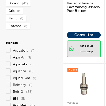
Vástago Llave de
Dorado
(42)
Lavamanos y Urinario
Push Bottom
Gris
(1)
Negro
(1)
Plateado
(1)
Consultar
Marcas
Cotizar vía
Acquabela
(1)
WhatsApp
Aqua-Q
(1)
Aquabella
(1)
Nuevo
Aquafina
(6)
AquaNuvoa
(1)
Belmeny
(1)
Belt-G
(53)
BM
(11)
Vástagos
BOUMAC
(5)