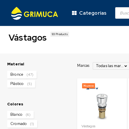
Categorías
Vástagos
93 Products
Material
Marcas
Todas las marcas
Bronce
(47)
Plástico
(5)
Nuevo
Colores
Blanco
(6)
Cromado
(1)
Vástagos