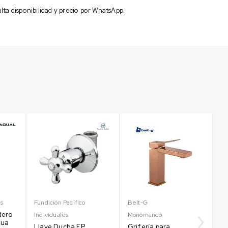
ta disponibilidad y precio por WhatsApp.
es
Fundición Pacífico
Belt-G
Be
dero
Individuales
Monomando
M
gua
Llave Ducha FP
Grifería para
Gr