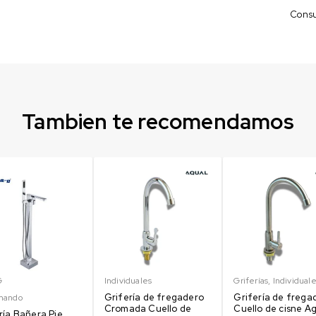
Consul
Tambien te recomendamos
G
Individuales
Griferías
,
Individual
Grifería de fregadero
Grifería de frega
mando
Cromada Cuello de
Cuello de cisne A
ría Bañera Pie