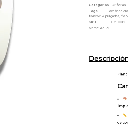
Categorias
Griferías
Tags
acabado cr
flanche 4 pulgadas
,
fla
SKU
FCM-0088
Marca:
Aqual
Descripció
Flan
Car
limpi
de co