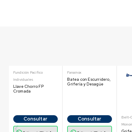
Fundición Pacífico
Fanainox
Batea con Escurridero,
Individuales
Grifería y Desagüe
Llave Chorro FP
Cromada
Belt-
Consultar
Consultar
o
Mono
Grife