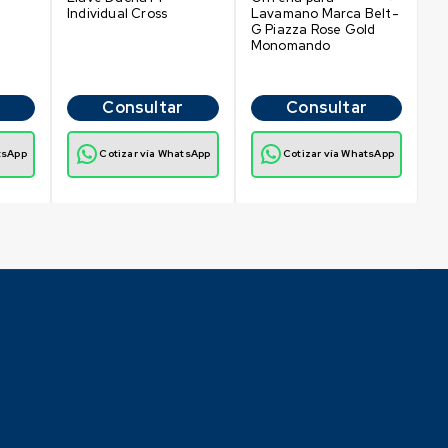
Individual Cross
Lavamano Marca Belt-
P
G Piazza Rose Gold
M
Monomando
C
Consultar
Consultar
tsApp
Cotizar vía WhatsApp
Cotizar vía WhatsApp