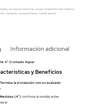
omado
,
accesorio plomeria
,
aqual
,
embellecedor tuberia
,
nche cromado
,
repuesto bano
,
roseta pared
n
Información adicional
che 4″ Cromado Aqual
acterísticas y Beneficios
Termina la instalación con un acabado
o
Medidas (4″):
confirma la medida antes
mprar.