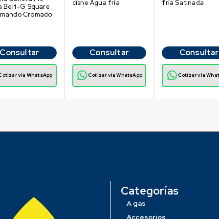
cisne Agua fría
fría Satinada
a Belt-G Square
mando Cromado
Consultar
Consultar
Consultar
Cotizar vía WhatsApp
Cotizar vía WhatsApp
Cotizar vía Wha
Categorías
A gas
Accesorios