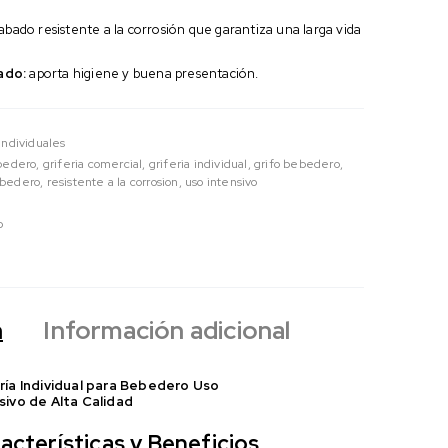
bado resistente a la corrosión que garantiza una larga vida
ado:
aporta higiene y buena presentación.
Individuales
ebedero
,
griferia comercial
,
griferia individual
,
grifo bebedero
,
ebedero
,
resistente a la corrosion
,
uso intensivo
o
n
Información adicional
ría Individual para Bebedero Uso
sivo de Alta Calidad
acterísticas y Beneficios