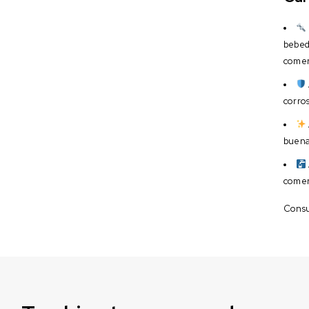
bebed
comer
corros
buena
comer
Consul