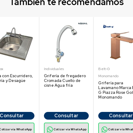
Tambien te recomendamos
ox
Individuales
Belt-G
 con Escurridero,
Grifería de fregadero
Monomando
ría y Desagüe
Cromada Cuello de
Grifería para
cisne Agua fría
Lavamano Marca 
G Piazza Rose Go
Monomando
Consultar
Consultar
Consultar
Cotizar vía WhatsApp
Cotizar vía WhatsApp
Cotizar vía Wha