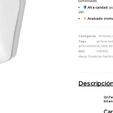
comerciales.
Alta calidad:
aca
útil.
Acabado crom
Categorias
Griferías
,
Tags
griferia b
grifo comercial
,
llave b
SKU
02BE02
Marca:
Fundición Pacífic
Descripció
Grife
Inten
Car