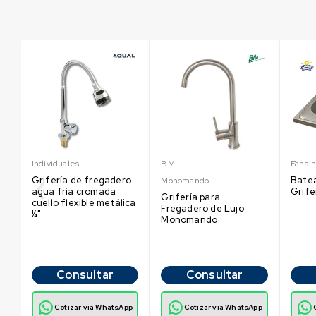
Individuales
BM
Fanain
Grifería de fregadero
Batea
Monomando
agua fría cromada
Grife
Grifería para
cuello flexible metálica
Fregadero de Lujo
¼"
Monomando
Consultar
Consultar
p
Cotizar vía WhatsApp
Cotizar vía WhatsApp