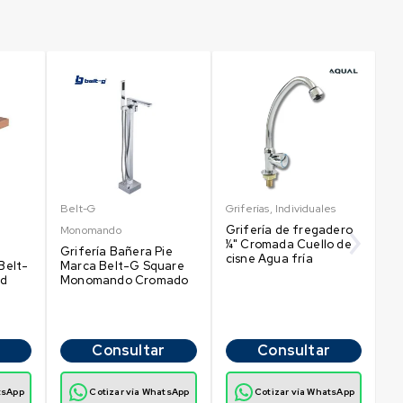
Belt-G
Griferías
,
Individuales
Be
Grifería de fregadero
Monomando
M
¼" Cromada Cuello de
Grifería Bañera Pie
Gr
cisne Agua fría
Belt-
Marca Belt-G Square
P
ld
Monomando Cromado
B
C
Consultar
Consultar
tsApp
Cotizar vía WhatsApp
Cotizar vía WhatsApp