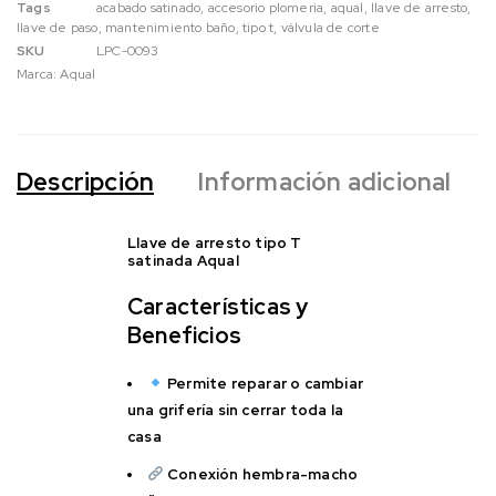
Tags
acabado satinado
,
accesorio plomeria
,
aqual
,
llave de arresto
,
llave de paso
,
mantenimiento baño
,
tipo t
,
válvula de corte
SKU
LPC-0093
Marca:
Aqual
Descripción
Información adicional
Llave de arresto tipo T
satinada Aqual
Características y
Beneficios
Permite reparar o cambiar
una grifería sin cerrar toda la
casa
Conexión hembra-macho