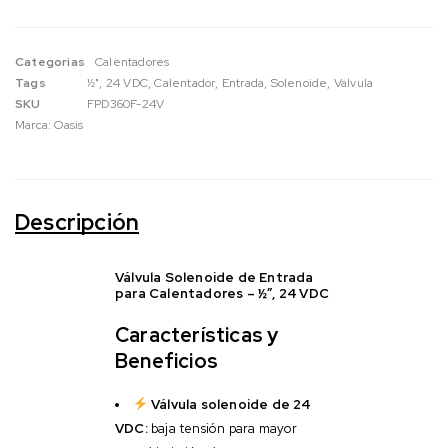
Categorias
Calentadores
Tags
½"
,
24 VDC
,
Calentador
,
Entrada
,
Solenoide
,
Valvula
SKU
FPD360F-24V
Marca:
Oasis
Descripción
Válvula Solenoide de Entrada
para Calentadores – ½”, 24 VDC
Características y
Beneficios
Válvula solenoide de 24
VDC:
baja tensión para mayor