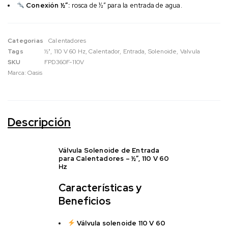
Conexión ½”:
rosca de ½” para la entrada de agua.
Categorias
Calentadores
Tags
½"
,
110 V 60 Hz
,
Calentador
,
Entrada
,
Solenoide
,
Valvula
SKU
FPD360F-110V
Marca:
Oasis
Descripción
Válvula Solenoide de Entrada
para Calentadores – ½”, 110 V 60
Hz
Características y
Beneficios
Válvula solenoide 110 V 60