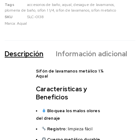
Tags
accesorios de baño
,
aqual
,
desague de lavamanos
,
plomeria de baño
,
sifon 1 1/4
,
sifon de lavamanos
,
sifon metalico
SKU
SLC-0138
Marca:
Aqual
Descripción
Información adicional
Sifón de lavamanos metálico 1 ¼
Aqual
Características y
Beneficios
Bloquea los malos olores
del drenaje
Registro:
limpieza fácil
Cuerpo metálico durable