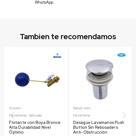
WhatsApp.
Tambien te recomendamos
Griven
Salud-ven
Ferretería
,
Válvulas
Ferretería
Flotante con Boya Bronce
Desagüe Lavamanos Push
Alta Durabilidad Nivel
Button Sin Rebosadero
Óptimo
Anti-Obstrucción