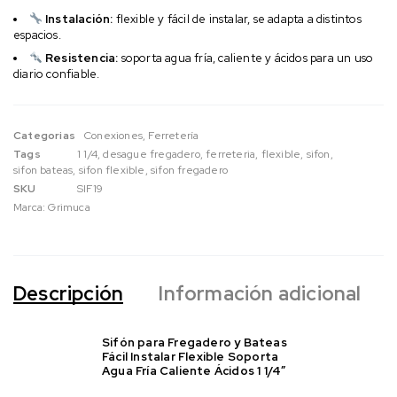
Instalación:
flexible y fácil de instalar, se adapta a distintos
espacios.
Resistencia:
soporta agua fría, caliente y ácidos para un uso
diario confiable.
Categorias
Conexiones
,
Ferretería
Tags
1 1/4
,
desague fregadero
,
ferreteria
,
flexible
,
sifon
,
sifon bateas
,
sifon flexible
,
sifon fregadero
SKU
SIF19
Marca:
Grimuca
Descripción
Información adicional
Sifón para Fregadero y Bateas
Fácil Instalar Flexible Soporta
Agua Fría Caliente Ácidos 1 1/4″