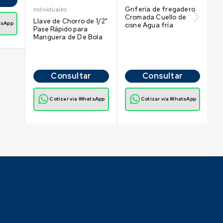
Grifería de fregadero
Ba
Individuales
Cromada Cuello de
D
Llave de Chorro de 1/2"
tsApp
cisne Agua fría
Pase Rápido para
Manguera de De Bola
Consultar
Consultar
Cotizar vía WhatsApp
Cotizar vía WhatsApp