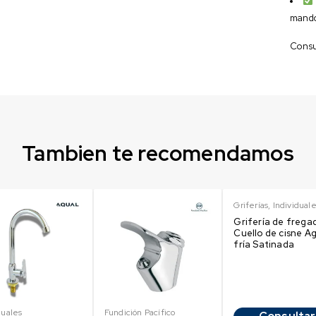
mando
Consul
Tambien te recomendamos
Griferías
,
Individual
Grifería de frega
Cuello de cisne A
fría Satinada
duales
Fundición Pacífico