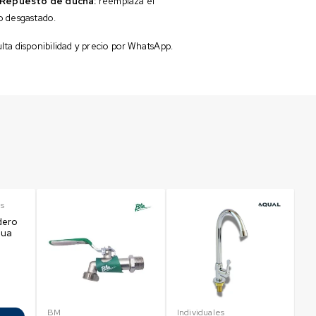
Repuesto de ducha:
reemplaza el
 desgastado.
ta disponibilidad y precio por WhatsApp.
es
dero
gua
BM
Individuales
Gr