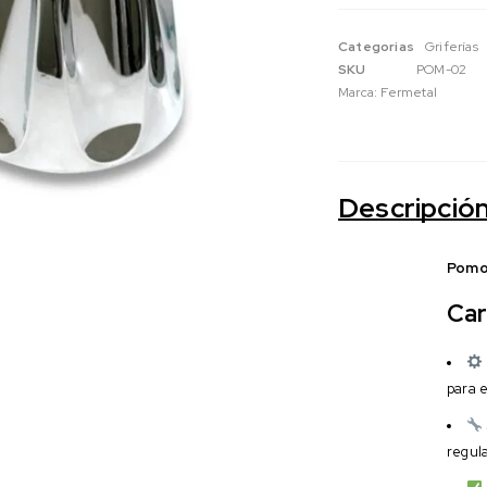
Categorias
Griferías
SKU
POM-02
Marca:
Fermetal
Descripció
Pomo
Car
para 
regula