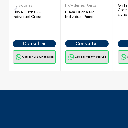
Grife
Individuales
Individuales
,
Pomos
Crom
Llave Ducha FP
Llave Ducha FP
cisne
t-
Individual Cross
Individual Pomo
Consultar
Consultar
p
Cotizar vía WhatsApp
Cotizar vía WhatsApp