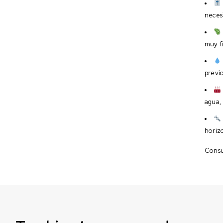
neces
muy f
previo
agua, 
horizo
Consul