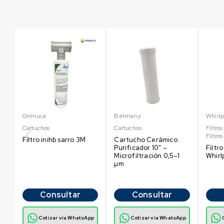
Grimuca
Belmeny
Whirlp
Cartuchos
Cartuchos
Filtro
Filtro
Filtro inihb sarro 3M
Cartucho Cerámico
Purificador 10″ –
Filtr
Microfiltración 0,5–1
Whirl
µm
Consultar
Consultar
p
Cotizar vía WhatsApp
Cotizar vía WhatsApp