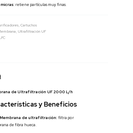
 micras:
retiene partículas muy finas.
Purificadores
,
Cartuchos
Membrana
,
Ultrafiltración UF
LFC
n
ana de Ultrafiltración UF 2000 L/h
acterísticas y Beneficios
Membrana de ultrafiltración:
filtra por
ana de fibra hueca.