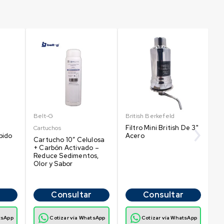
Belt-G
British Berkefeld
Br
Filtro Mini British De 3"
Cartuchos
Ca
pido
Acero
Cartucho 10″ Celulosa
B
+ Carbón Activado –
Ac
Reduce Sedimentos,
Olor y Sabor
Consultar
Consultar
tsApp
Cotizar vía WhatsApp
Cotizar vía WhatsApp