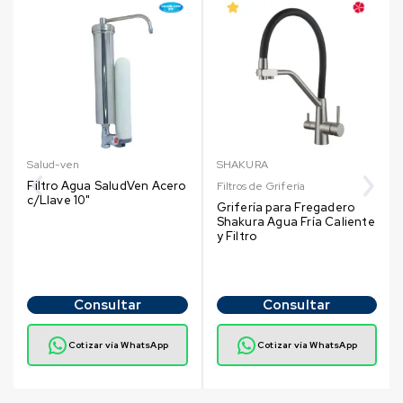
Salud-ven
SHAKURA
Filtro Agua SaludVen Acero
Filtros de Grifería
c/Llave 10"
Grifería para Fregadero
Shakura Agua Fría Caliente
y Filtro
Consultar
Consultar
Cotizar vía WhatsApp
Cotizar vía WhatsApp