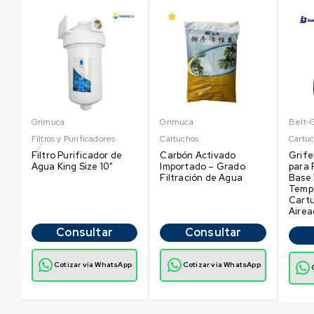
Grimuca
Grimuca
Belt-
Filtros y Purificadores
Cartuchos
Cartu
Filtro Purificador de
Carbón Activado
Grif
Agua King Size 10"
Importado – Grado
para 
Filtración de Agua
Base 
Temp
Cart
Airea
Consultar
Consultar
p
Cotizar vía WhatsApp
Cotizar vía WhatsApp