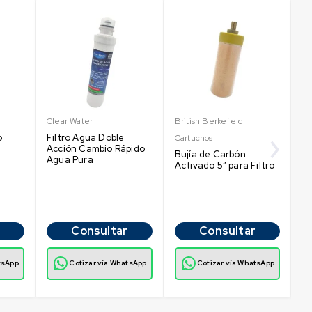
Clear Water
British Berkefeld
Br
o
Filtro Agua Doble
Cartuchos
Ca
Acción Cambio Rápido
Bujía de Carbón
Fi
Agua Pura
Activado 5″ para Filtro
a
a
Consultar
Consultar
tsApp
Cotizar vía WhatsApp
Cotizar vía WhatsApp