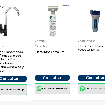
G
Grimuca
Crystal Water
Filtro Color Blanc
chos
Cartuchos
clean water 10"
ería Monomando
Filtro inihb sarro 3M
Fregadero con
Negra, Dos
eraturas,
ucho Cerámico y
dor
Consultar
Consultar
Consultar
Cotizar vía WhatsApp
Cotizar vía Wha
Cotizar vía WhatsApp