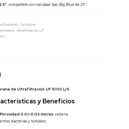
.5″:
compatible con carcasas tipo Big Blue de 20″.
Purificadores
,
Cartuchos
embrana
,
Ultrafiltración UF
LFC
n
ana de Ultrafiltración UF 1000 L/h
acterísticas y Beneficios
Porosidad 0.01-0.03 micras:
retiene
ntos, bacterias y turbidez.