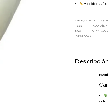
Medidas 20″ x 2
Categorias
Filtros y 
Tags
1000 L/h
,
M
SKU
OPW-1000
Marca:
Oasis
Descripció
Membr
Car
sedime