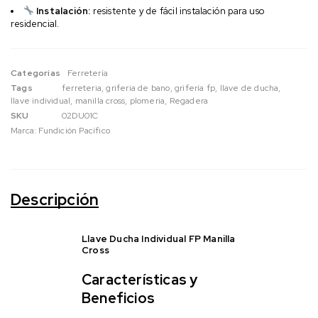
Instalación:
resistente y de fácil instalación para uso
residencial.
Categorias
Ferretería
Tags
ferreteria
,
griferia de bano
,
grifería fp
,
llave de ducha
,
llave individual
,
manilla cross
,
plomeria
,
Regadera
SKU
02DU01C
Marca:
Fundición Pacífico
Descripción
Llave Ducha Individual FP Manilla
Cross
Características y
Beneficios