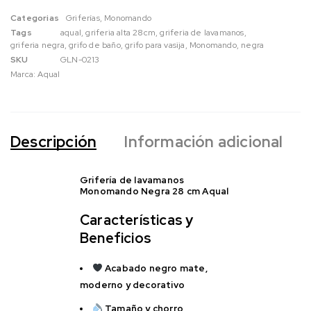
Categorias
Griferías
,
Monomando
Tags
aqual
,
griferia alta 28cm
,
griferia de lavamanos
,
griferia negra
,
grifo de baño
,
grifo para vasija
,
Monomando
,
negra
SKU
GLN-0213
Marca:
Aqual
Descripción
Información adicional
Grifería de lavamanos
Monomando Negra 28 cm Aqual
Características y
Beneficios
Acabado negro mate,
moderno y decorativo
Tamaño y chorro