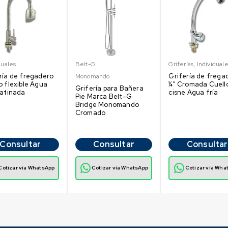
duales
Belt-G
Griferías
,
Individual
ría de fregadero
Grifería de frega
Monomando
o flexible Agua
¼" Cromada Cuell
Grifería para Bañera
Satinada
cisne Agua fría
Pie Marca Belt-G
Bridge Monomando
Cromado
Consultar
Consultar
Consultar
Cotizar vía WhatsApp
Cotizar vía WhatsApp
Cotizar vía Wha