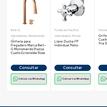
Belt-G
Fundición Pacífico
Indivi
Grife
Individuales
,
Monomando
Individuales
,
Pomos
Cuell
Grifería para
Llave Ducha FP
fría 
Fregadero Marca Belt-
Individual Pomo
G Monomando Piazza
Cuello Extensible Rose
Consultar
Consultar
p
Cotizar vía WhatsApp
Cotizar vía WhatsApp