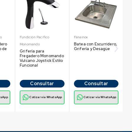
es
Fundición Pacífico
Fanainox
In
dero
Batea con Escurridero,
Gr
Monomando
o de
Grifería y Desagüe
Cu
Grifería para
fr
Fregadero Monomando
Vulcano Joystick Estilo
Funcional
Consultar
Consultar
tsApp
Cotizar vía WhatsApp
Cotizar vía WhatsApp