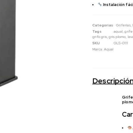
Instalación fáci
Categorias
Griferías
,
Tags
aqual
,
grif
grifo gris
,
gris plomo
,
la
SKU
GLS-0111
Marca:
Aqual
Descripció
Grif
plom
Car