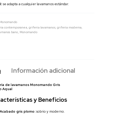
l:
se adapta a cualquier lavamanos estándar.
Monomando
eria contemporanea
,
griferia lavamanos
,
griferia moderna
,
vamanos bano
,
Monomando
n
Información adicional
ería de lavamanos Monomando Gris
o Aqual
acterísticas y Beneficios
Acabado gris plomo:
sobrio y moderno.