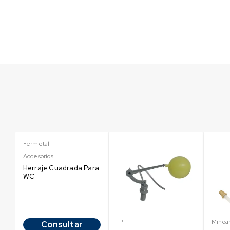
Fermetal
Accesorios
Herraje Cuadrada Para
WC
ra
IP
Minoa
Consultar