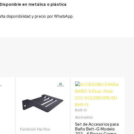
Disponible en metálica o plástica
ta disponibilidad y precio por WhatsApp.
Sa
Ac
D
Lí
In
Belt-G
Accesorios
Set de Accesorios para
Baño Belt-G Modelo
Fundición Pacífico
202 - 6 Piezas Cromo