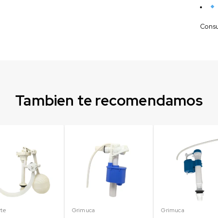
Consul
Tambien te recomendamos
rte
Grimuca
Grimuca