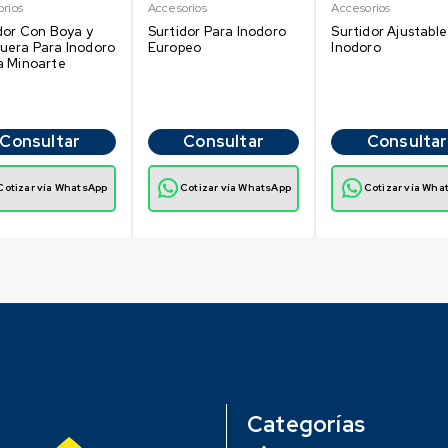
rios
Accesorios
Accesorios
dor Con Boya y
Surtidor Para Inodoro
Surtidor Ajustable
uera Para Inodoro
Europeo
Inodoro
a Minoarte
Consultar
Consultar
Consultar
Cotizar vía WhatsApp
Cotizar vía WhatsApp
Cotizar vía Wha
Categorías