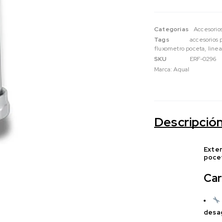
Categorias
Accesorio
Tags
accesorios 
fluxometro poceta
,
linea
SKU
ERF-0296
Marca:
Aqual
Descripció
Exten
poce
Car
desa