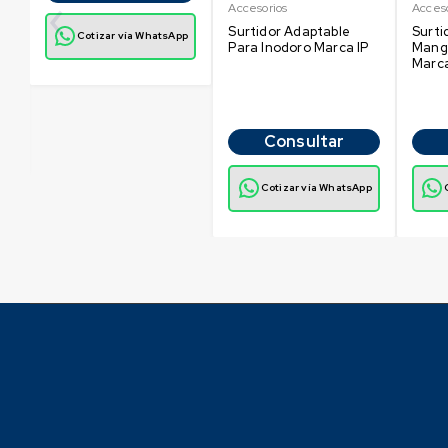
Accesorios
Acceso
Surtidor Adaptable
Surti
Cotizar vía WhatsApp
Para Inodoro Marca IP
Mang
Marc
p
Consultar
Cotizar vía WhatsApp