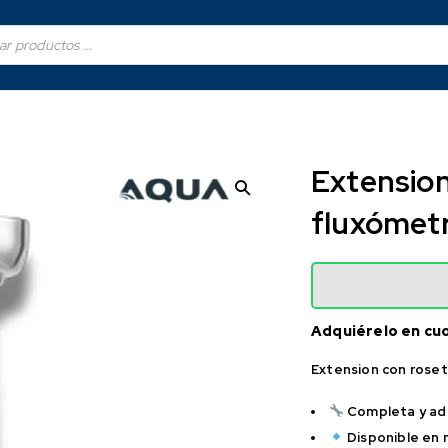
Extension
fluxómet
Adquiérelo en cu
Extension con rose
Completa y ada
Disponible en 