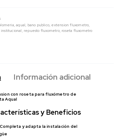
s
plomeria
,
aqual
,
bano publico
,
extension fluxometro
,
 institucional
,
repuesto fluxometro
,
roseta fluxometro
n
Información adicional
sion con roseta para fluxómetro de
ta Aqual
acterísticas y Beneficios
Completa y adapta la instalación del
güe