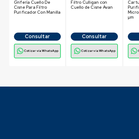
Grifería Cuello De
Filtro Culligan con
Cart
Cisne Para Filtro
Cuello de Cisne Avan
Purif
Purificador Con Manilla
Micro
µm
Consultar
Consultar
p
Cotizar vía WhatsApp
Cotizar vía WhatsApp