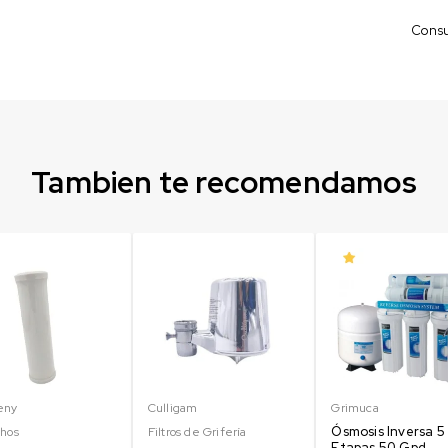
Consul
Tambien te recomendamos
eny
Culligam
Grimuca
Ósmosis Inversa 5
chos
Filtros de Grifería
Etapas 50 Gpd