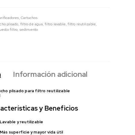
Purificadores
,
Cartuchos
cho plisado
,
filtro de agua
,
filtro lavable
,
filtro reutilizable
,
esto filtro
,
sedimento
n
Información adicional
cho plisado para filtro reutilizable
l
acterísticas y Beneficios
Lavable y reutilizable
Más superficie y mayor vida útil