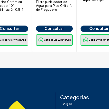
ucho Cerámico
Filtro purificador de
icador 10″ –
Agua para Pico Grifería
filtración 0,5–1
de Fregadero
Consultar
Consultar
Consultar
Cotizar vía WhatsApp
Cotizar vía WhatsApp
Cotizar vía Wha
Categorías
A gas