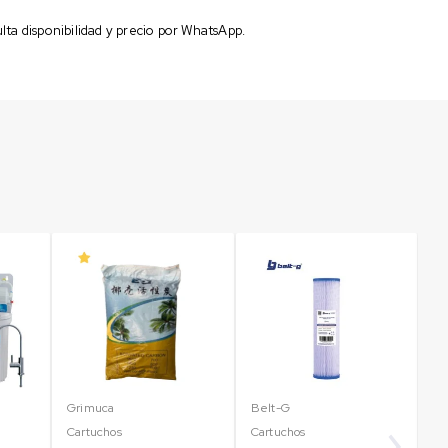
ta disponibilidad y precio por WhatsApp.
Grimuca
Belt-G
Br
Fi
Cartuchos
Cartuchos
Ag