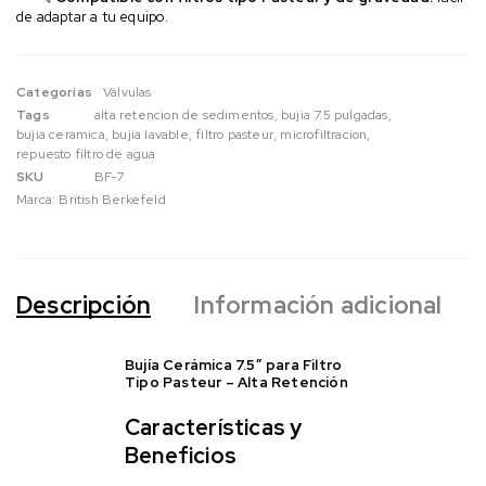
de adaptar a tu equipo.
Categorias
Válvulas
Tags
alta retencion de sedimentos
,
bujia 7.5 pulgadas
,
bujia ceramica
,
bujia lavable
,
filtro pasteur
,
microfiltracion
,
repuesto filtro de agua
SKU
BF-7
Marca:
British Berkefeld
Descripción
Información adicional
Bujía Cerámica 7.5″ para Filtro
Tipo Pasteur – Alta Retención
Características y
Beneficios