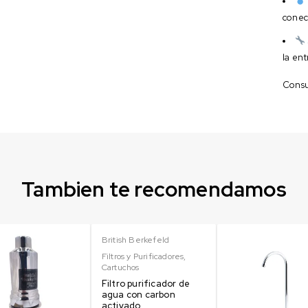
conect
la ent
Consul
Tambien te recomendamos
British Berkefeld
Filtros y Purificadores
,
Cartuchos
Filtro purificador de
agua con carbon
activado