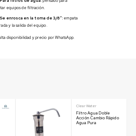
Para filtros de agua:
pensado para
ar equipos de filtración.
Se enrosca en la toma de 3/8″:
empata
rada y la salida del equipo.
ta disponibilidad y precio por WhatsApp.
Clear Water
Gr
Filtro Agua Doble
Ós
Acción Cambio Rápido
E
Agua Pura