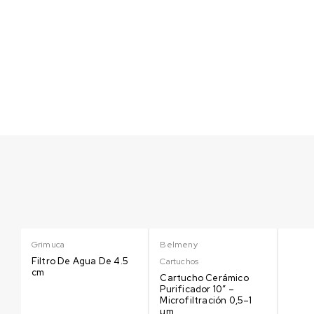
Grimuca
Belmeny
o
Filtro De Agua De 4.5
Cartuchos
cm
Cartucho Cerámico
Purificador 10″ –
Microfiltración 0,5–1
µm