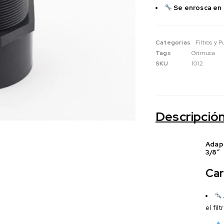
Se enrosca en 
Categorias
Filtros y 
Tags
Grimuca
SKU
1012
Descripció
Adapt
3/8″
Car
el fil