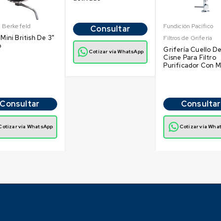
h Berkefeld
Fundición Pacífico
Consultar
 Mini British De 3"
Filtros de Grifería
o
Grifería Cuello D
Cotizar vía WhatsApp
Cisne Para Filtro
Purificador Con M
Consultar
Consultar
Cotizar vía WhatsApp
Cotizar vía Wha