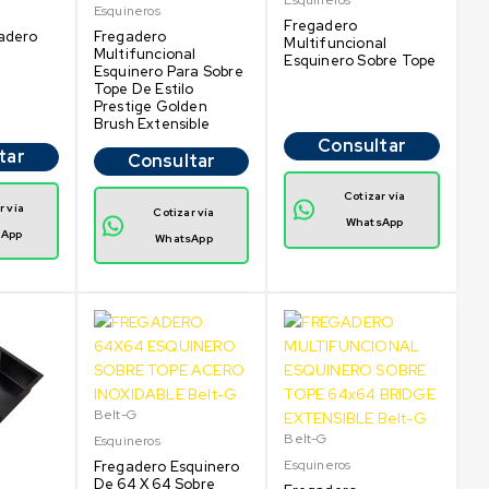
Esquineros
Fregadero
adero
Fregadero
Multifuncional
Multifuncional
Esquinero Sobre Tope
Esquinero Para Sobre
Tope De Estilo
Prestige Golden
Brush Extensible
Consultar
tar
Consultar
Cotizar vía
r vía
Cotizar vía
WhatsApp
sApp
WhatsApp
Belt-G
Belt-G
Esquineros
Esquineros
Fregadero Esquinero
De 64 X 64 Sobre