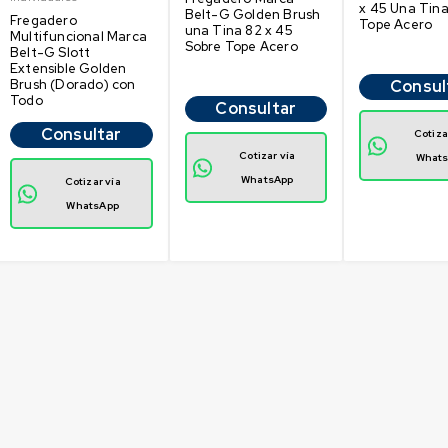
x 45 Una Tina
Belt-G Golden Brush
Fregadero
Tope Acero
una Tina 82 x 45
Multifuncional Marca
Sobre Tope Acero
Belt-G Slott
Extensible Golden
Brush (Dorado) con
Consul
Todo
Consultar
Consultar
Cotiza
Cotizar vía
What
WhatsApp
Cotizar vía
WhatsApp