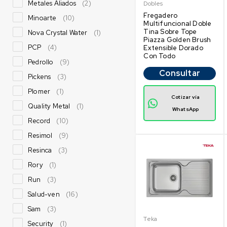
Metales Aliados
(2)
Dobles
Fregadero
Minoarte
(10)
Multifuncional Doble
Tina Sobre Tope
Nova Crystal Water
(1)
Piazza Golden Brush
PCP
(4)
Extensible Dorado
Con Todo
Pedrollo
(9)
Consultar
Pickens
(3)
Plomer
(1)
Cotizar vía
Quality Metal
(1)
WhatsApp
Record
(10)
Resimol
(9)
Resinca
(3)
Rory
(1)
Run
(3)
Salud-ven
(16)
Sam
(3)
Teka
Security
(1)