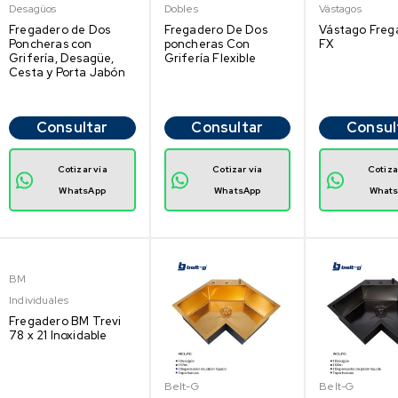
Desagüos
Dobles
Vástagos
Fregadero de Dos
Fregadero De Dos
Vástago Freg
Poncheras con
poncheras Con
FX
Grifería, Desagüe,
Grifería Flexible
Cesta y Porta Jabón
Consultar
Consultar
Consul
Cotizar vía
Cotizar vía
Cotiza
WhatsApp
WhatsApp
What
BM
Individuales
Fregadero BM Trevi
78 x 21 Inoxidable
Belt-G
Belt-G