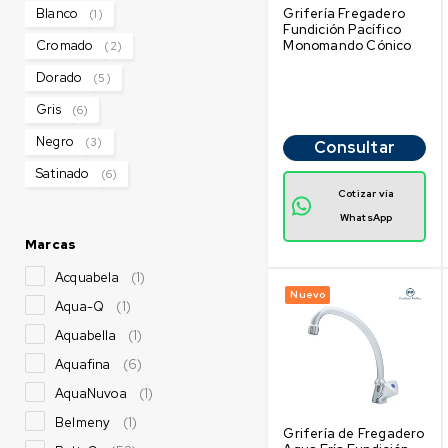
Grifería Fregadero
Blanco
(1)
Fundición Pacífico
Monomando Cónico
Cromado
(2)
Dorado
(5)
Gris
(6)
Negro
(3)
Consultar
Satinado
(6)
Cotizar vía
WhatsApp
Marcas
Acquabela
(1)
Nuevo
Aqua-Q
(1)
Aquabella
(1)
Aquafina
(6)
AquaNuvoa
(1)
Belmeny
(1)
Grifería de Fregadero