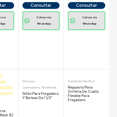
tar
Consultar
Consultar
r vía
Cotizar vía
Cotizar vía
sApp
WhatsApp
WhatsApp
Grimuca
Fundición Pacífico
Repuesto Para
Conexiones
,
Ferretería
Grifería De Cuello
Sifón Para Fregadero
Flexible Para
Y Bateas De 1 1/2"
Fregadero
rca
Black 82