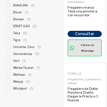
Individuales
SHAKURA
(1)
Fregadero marca
Teka una ponchera
Shoer
(1)
con escurridor
Shower
(1)
START GAS
(2)
Teka
(5)
Consultar
Tigre
(1)
Cotizar vía
Universe Zero
(1)
WhatsApp
Venceramica
(5)
Vert
(1)
Watwe Faucet
(1)
FIORELLA
Wellmax
(1)
Fregaderos y Lavamanos
,
Wequp
(3)
Dobles
Whirlpool
(1)
Fregadero de Doble
Ponchera Diseño
Elegante Práctico 3
Huecos