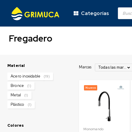
Categorías
Fregadero
Material
Marcas
Todas las marcas
Acero inoxidable
(19)
Bronce
(1)
Nuevo
Metal
(1)
Plástico
(1)
Colores
Monomando