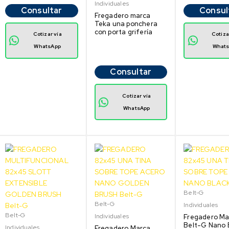
Individuales
Consultar
Consul
Fregadero marca
Teka una ponchera
con porta grifería
Cotizar vía
Cotiza
WhatsApp
What
Consultar
Cotizar vía
WhatsApp
Belt-G
Belt-G
Individuales
Belt-G
Individuales
Fregadero Ma
Belt-G Nano 
Individuales
Fregadero Marca