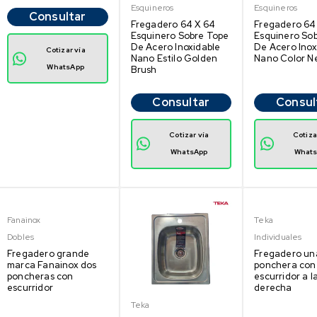
Esquineros
Esquineros
Consultar
Fregadero 64 X 64
Fregadero 64
Esquinero Sobre Tope
Esquinero So
De Acero Inoxidable
De Acero Inox
Cotizar vía
Nano Estilo Golden
Nano Color N
WhatsApp
Brush
Consultar
Consul
Cotizar vía
Cotiza
WhatsApp
What
Fanainox
Teka
Dobles
Individuales
Fregadero grande
Fregadero un
marca Fanainox dos
ponchera con
poncheras con
escurridor a l
escurridor
derecha
Teka