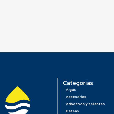
Categorías
A gas
Accesorios
Adhesivos y sellantes
Bateas