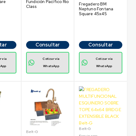
are
Fundición Pacífico Rio
Fregadero BM
Class
Neptuno Fontana
Square 45x45
tar
Consultar
Consultar
r vía
Cotizar vía
Cotizar vía
sApp
WhatsApp
WhatsApp
Belt-G
Belt-G
Esquineros