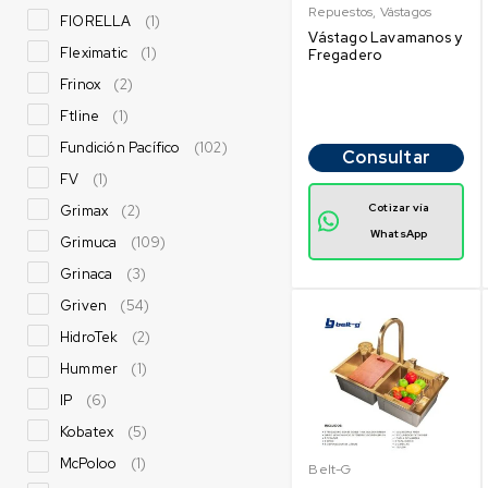
Repuestos
,
Vástagos
FIORELLA
(1)
Vástago Lavamanos y
Fleximatic
(1)
Fregadero
Frinox
(2)
Ftline
(1)
Fundición Pacífico
(102)
Consultar
FV
(1)
Cotizar vía
Grimax
(2)
WhatsApp
Grimuca
(109)
Grinaca
(3)
Griven
(54)
HidroTek
(2)
Hummer
(1)
IP
(6)
Kobatex
(5)
McPoloo
(1)
Belt-G