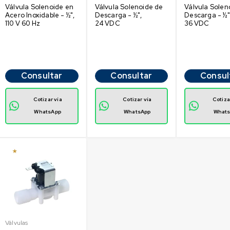
Válvula Solenoide en
Válvula Solenoide de
Válvula Solen
Acero Inoxidable - ½",
Descarga - ½",
Descarga - ½"
110 V 60 Hz
24 VDC
36 VDC
Consultar
Consultar
Consul
Cotizar vía
Cotizar vía
Cotiza
WhatsApp
WhatsApp
What
Válvulas