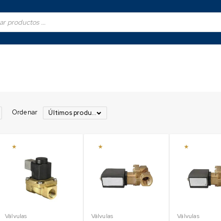
Ordenar
Últimos productos
Válvulas
Válvulas
Válvulas