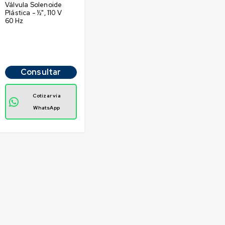
Válvula Solenoide
Plástica - ½", 110 V
60 Hz
Consultar
Cotizar vía
WhatsApp