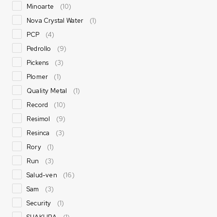
Minoarte
(10)
Nova Crystal Water
(1)
PCP
(4)
Pedrollo
(9)
Pickens
(3)
Plomer
(1)
Quality Metal
(1)
Record
(10)
Resimol
(9)
Resinca
(3)
Rory
(1)
Run
(3)
Salud-ven
(16)
Sam
(3)
Security
(1)