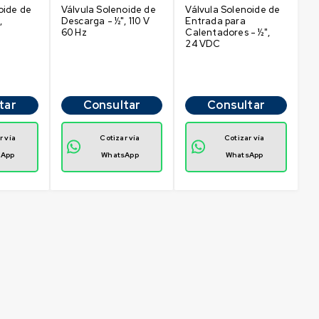
oide de
Válvula Solenoide de
Válvula Solenoide de
,
Descarga - ½", 110 V
Entrada para
60 Hz
Calentadores - ½",
24 VDC
tar
Consultar
Consultar
r vía
Cotizar vía
Cotizar vía
sApp
WhatsApp
WhatsApp