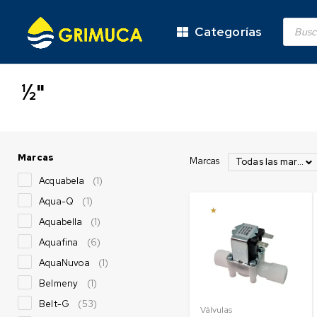
Categorías
½"
Marcas
Marcas
Todas las marcas
Acquabela
(1)
Aqua-Q
(1)
Aquabella
(1)
Aquafina
(6)
AquaNuvoa
(1)
Belmeny
(1)
Belt-G
(53)
Válvulas