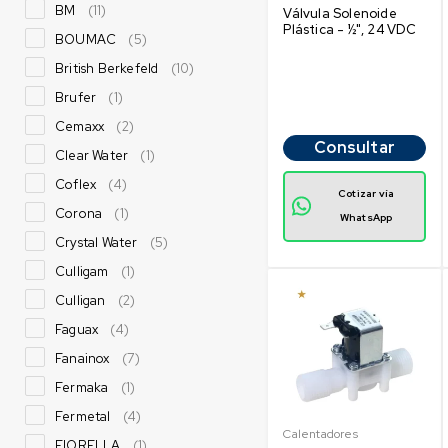
BM
(11)
Válvula Solenoide
Plástica - ½", 24 VDC
BOUMAC
(5)
British Berkefeld
(10)
Brufer
(1)
Cemaxx
(2)
Consultar
Clear Water
(1)
Coflex
(4)
Cotizar vía
Corona
(1)
WhatsApp
Crystal Water
(5)
Culligam
(1)
Culligan
(2)
Faguax
(4)
Fanainox
(7)
Fermaka
(1)
Fermetal
(4)
Calentadores
FIORELLA
(1)