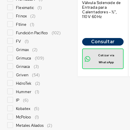
Válvula Solenoide de
Entrada para
Fleximatic
(1)
Calentadores - ½",
Frinox
(2)
110 V 60 Hz
Ftline
(1)
Fundición Pacífico
(102)
Consultar
FV
(1)
Grimax
(2)
Cotizar vía
Grimuca
(109)
WhatsApp
Grinaca
(3)
Griven
(54)
HidroTek
(2)
Hummer
(1)
IP
(6)
Kobatex
(5)
McPoloo
(1)
Metales Aliados
(2)