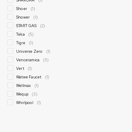
SHAKURA
(1)
Shoer
(1)
Shower
(1)
START GAS
(2)
Teka
(5)
Tigre
(1)
Universe Zero
(1)
Venceramica
(5)
Vert
(1)
Watwe Faucet
(1)
Wellmax
(1)
Wequp
(3)
Whirlpool
(1)