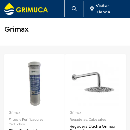
Visitar
Tienda
Grimax
Grimax
Grimax
Filtros y Purificadores
,
Regaderas
,
Cabezales
Cartuchos
Regadera Ducha Grimax