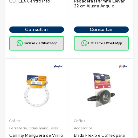
COFLEX Centro Piso
Regaderas Permite Elevar
22 cm Ajusta Ángulo
Consultar
Consultar
Cotizar vía WhatsApp
Cotizar vía WhatsApp
Coflex
Coflex
Ferretería
,
Otras mangueras
Accesorios
Canilla/Manguera de Vinilo
Brida Flexible Coflex para