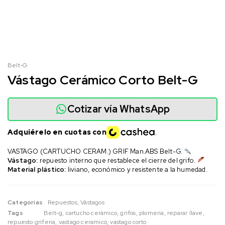
Belt-G
Vástago Cerámico Corto Belt-G
Cotizar vía WhatsApp
Adquiérelo en cuotas con
VASTAGO (CARTUCHO CERAM.) GRIF Man.ABS Belt-G.
Vástago:
repuesto interno que restablece el cierre del grifo.
Material plástico:
liviano, económico y resistente a la humedad.
Categorias
Repuestos
,
Vástagos
Tags
Belt-g
,
cartucho cerámico
,
grifos
,
plomeria
,
reparar llave
,
repuesto griferia
,
vastago ceramico
,
vastago corto