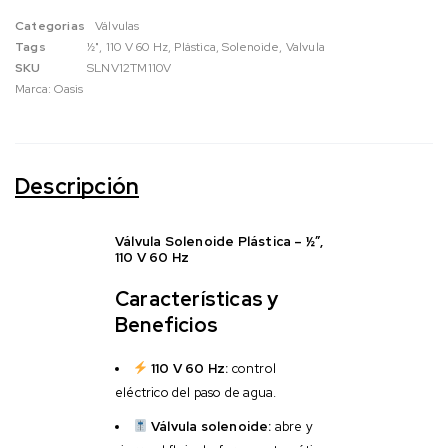
Categorias
Válvulas
Tags
½"
,
110 V 60 Hz
,
Plástica
,
Solenoide
,
Valvula
SKU
SLNV12TM110V
Marca:
Oasis
Descripción
Válvula Solenoide Plástica – ½”,
110 V 60 Hz
Características y
Beneficios
110 V 60 Hz:
control
eléctrico del paso de agua.
Válvula solenoide:
abre y