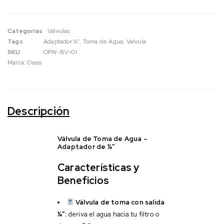
Categorias
Válvulas
Tags
Adaptador ¼"
,
Toma de Agua
,
Valvula
SKU
OPW-BV-01
Marca:
Oasis
Descripción
Válvula de Toma de Agua –
Adaptador de ¼”
Características y
Beneficios
Válvula de toma con salida
¼”:
deriva el agua hacia tu filtro o