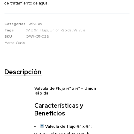
de tratamiento de agua.
Categorias
Válvulas
Tags
⅜" x ⅜"
,
Flujo
,
Unión Rápida
,
Valvula
SKU
OPW-QT-02B
Marca:
Oasis
Descripción
Válvula de Flujo ⅜” x ⅜” – Unión
Rápida
Características y
Beneficios
Válvula de flujo ⅜” x ⅜”:
controla el paso del agua en tu