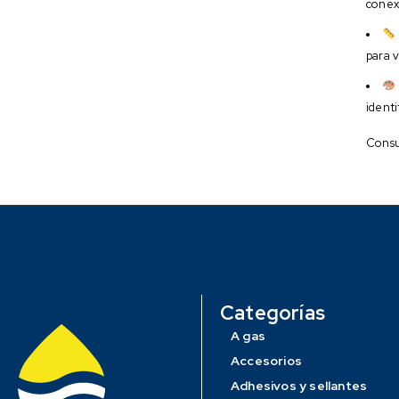
conex
para v
identi
Consul
Categorías
A gas
Accesorios
Adhesivos y sellantes