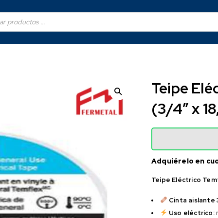
Teipe Elé
(3/4″ x 1
Adquiérelo en cu
Teipe Eléctrico Temf
Cinta aislante
Uso eléctrico:
r