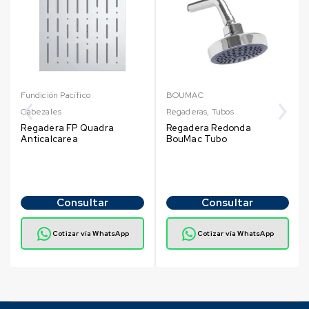
Fundición Pacífico
BOUMAC
Cabezales
Regaderas
,
Tubos
Regadera FP Quadra
Regadera Redonda
Anticalcarea
BouMac Tubo
Consultar
Consultar
Cotizar vía WhatsApp
Cotizar vía WhatsApp