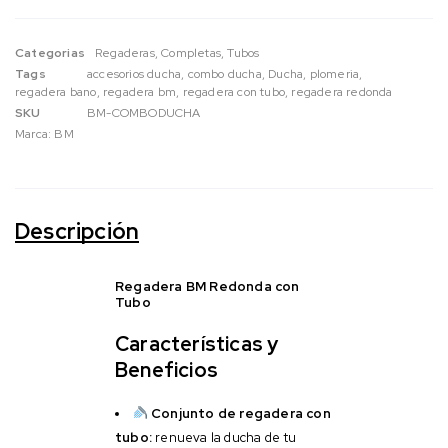
Categorias
Regaderas
,
Completas
,
Tubos
Tags
accesorios ducha
,
combo ducha
,
Ducha
,
plomeria
,
regadera bano
,
regadera bm
,
regadera con tubo
,
regadera redonda
SKU
BM-COMBODUCHA
Marca:
BM
Descripción
Regadera BM Redonda con
Tubo
Características y
Beneficios
Conjunto de regadera con
tubo:
renueva la ducha de tu