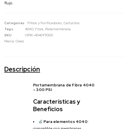
flujo.
Categorias
Filtros y Purificadores
,
Cartuchos
Tags
4040
,
Fibra
,
Portamembrana
SKU
OPW-4040FR300
Marca:
Oasis
Descripción
Portamembrana de Fibra 4040
– 300 PSI
Características y
Beneficios
Para elementos 4040:
compatible con membranas