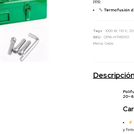
PPR.
Termofusión d
Tags
1000 W
,
110 V
,
20
SKU
OPW-HTMSY01
Marca:
Oasis
Descripció
Polif
20~63
Car
y firm