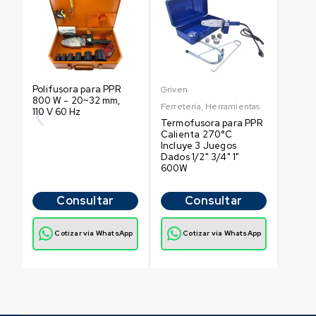
Polifusora para PPR
Griven
800 W - 20~32 mm,
Ferretería
,
Herramientas
110 V 60 Hz
Termofusora para PPR
Calienta 270°C
Incluye 3 Juegos
Dados 1/2" 3/4" 1"
600W
Consultar
Consultar
Cotizar vía WhatsApp
Cotizar vía WhatsApp