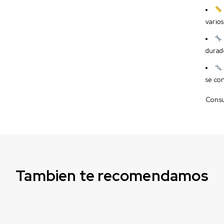
vario
durad
se con
Consul
Tambien te recomendamos