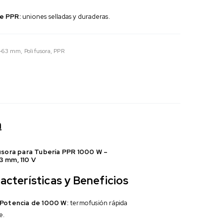
e PPR:
uniones selladas y duraderas.
-63 mm
,
Polifusora
,
PPR
n
usora para Tubería PPR 1000 W –
 mm, 110 V
acterísticas y Beneficios
Potencia de 1000 W:
termofusión rápida
e.