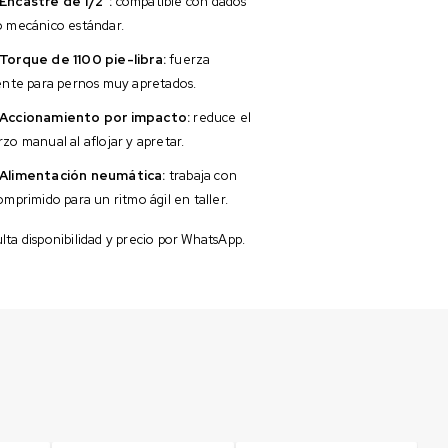
Encastre de 1/2″:
compatible con dados
o mecánico estándar.
Torque de 1100 pie-libra:
fuerza
iente para pernos muy apretados.
Accionamiento por impacto:
reduce el
zo manual al aflojar y apretar.
Alimentación neumática:
trabaja con
omprimido para un ritmo ágil en taller.
ta disponibilidad y precio por WhatsApp.