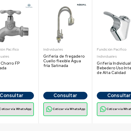
ión Pacífico
Individuales
Fundición Pacífico
Grifería de fregadero
duales
Individuales
Cuello flexible Agua
 Chorro FP
Grifería Individua
fría Satinada
nada
Bebedero Uso Int
de Alta Calidad
Consultar
Consultar
Consultar
Cotizar vía WhatsApp
Cotizar vía WhatsApp
Cotizar vía Wha