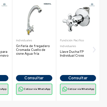
Individuales
Fundición Pacífico
Gr
Grifería de fregadero
Ba
Individuales
Cromada Cuello de
D
l para
Llave Ducha FP
cisne Agua fría
ensivo
Individual Cross
Consultar
Consultar
tsApp
Cotizar vía WhatsApp
Cotizar vía WhatsApp