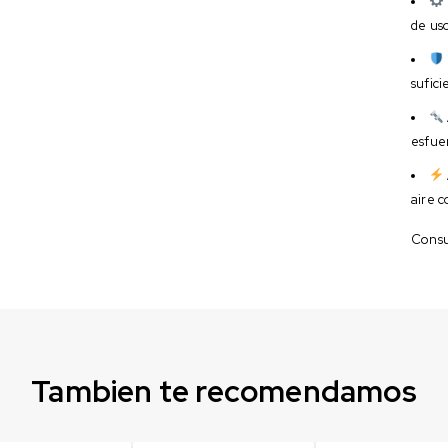
de us
sufic
esfuer
aire c
Consul
Tambien te recomendamos