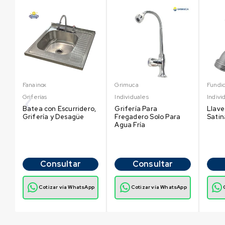
Fanainox
Grimuca
Fundic
Griferías
Individuales
Indivi
Batea con Escurridero,
Grifería Para
Llave
Grifería y Desagüe
Fregadero Solo Para
Sati
Agua Fría
Consultar
Consultar
p
Cotizar vía WhatsApp
Cotizar vía WhatsApp