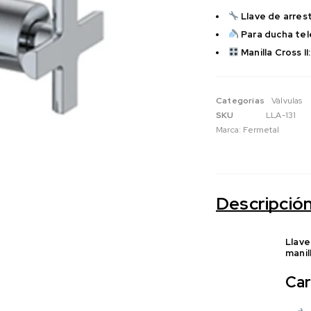
Llave de arres
Para ducha tel
Manilla Cross II:
Categorias
Válvulas
SKU
LLA-131
Marca:
Fermetal
Descripció
Llave
manil
Car