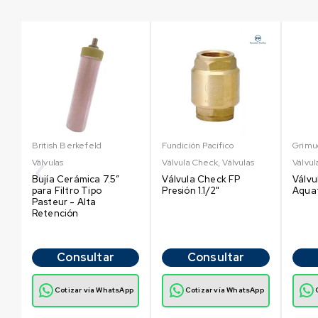
British Berkefeld
Fundición Pacífico
Grimu
Válvulas
Válvula Check
,
Válvulas
Válvul
Bujía Cerámica 7.5″
Válvula Check FP
Válv
para Filtro Tipo
Presión 1.1/2"
Aquaf
Pasteur - Alta
Retención
Consultar
Consultar
p
Cotizar vía WhatsApp
Cotizar vía WhatsApp