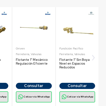
Griven
Fundición Pacífico
Fu
Ferretería
,
Válvulas
Ferretería
,
Válvulas
Fe
a
Flotante 1" Mecánico
Flotante 1" Sin Boya
Fl
Regulación Eficiente
Nivel en Espacios
Co
Reducidos
T
Consultar
Consultar
tsApp
Cotizar vía WhatsApp
Cotizar vía WhatsApp