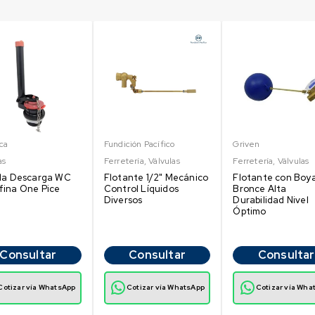
ca
Fundición Pacífico
Griven
as
Ferretería
,
Válvulas
Ferretería
,
Válvulas
ula Descarga WC
Flotante 1/2" Mecánico
Flotante con Boy
ina One Pice
Control Líquidos
Bronce Alta
Diversos
Durabilidad Nivel
Óptimo
Consultar
Consultar
Consultar
Cotizar vía WhatsApp
Cotizar vía WhatsApp
Cotizar vía Wha