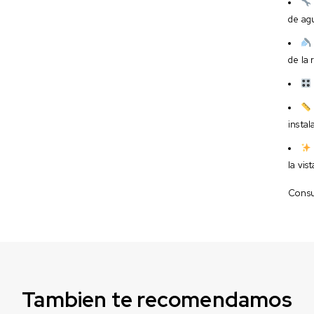
de ag
de la
instal
la vist
Consul
Tambien te recomendamos