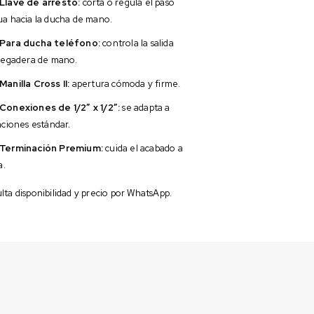
Llave de arresto:
corta o regula el paso
ua hacia la ducha de mano.
Para ducha teléfono:
controla la salida
 regadera de mano.
Manilla Cross II:
apertura cómoda y firme.
Conexiones de 1/2″ x 1/2″:
se adapta a
aciones estándar.
Terminación Premium:
cuida el acabado a
a.
ta disponibilidad y precio por WhatsApp.