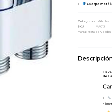
Cuerpo metáli
Categorias
Válvulas
SKU
MA013
Marca:
Metales Aleados
Descripció
Llave
de La
Car
alimen