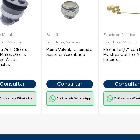
y Metal
Belt-G
Fundición Pacífico
ería
,
Válvulas
Ferretería
,
Válvulas
Ferretería
,
Válvulas
la Anti Olores
Pomo Válvula Cromado
Flotante 1/2" con
 Malos Olores
Superior Abombado
Plástica Control N
je Áreas
Líquidos
ables
Consultar
Consultar
Consultar
Cotizar vía WhatsApp
Cotizar vía WhatsApp
Cotizar vía Wha