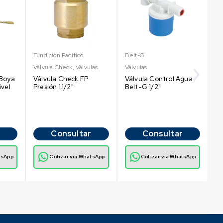
Fundición Pacífico
Belt-G
Gr
Válvula Check
,
Válvulas
Válvulas
Vá
 Boya
Válvula Check FP
Válvula Control Agua
V
ivel
Presión 1.1/2"
Belt-G 1/2"
Pr
Consultar
Consultar
tsApp
Cotizar vía WhatsApp
Cotizar vía WhatsApp