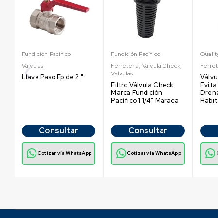
Fundición Pacífico
Fundición Pacífico
Qualit
Válvulas
Ferretería
,
Válvula Check
,
Ferret
Válvulas
Llave Paso Fp de 2 "
Válvu
Filtro Válvula Check
Evita
Marca Fundición
Drena
Pacífico 1 1/4" Maraca
Habit
Consultar
Consultar
p
Cotizar vía WhatsApp
Cotizar vía WhatsApp