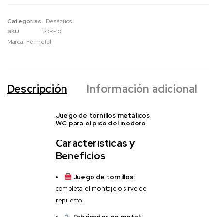
Categorias
Desagüos
SKU
TOR-10
Marca:
Fermetal
Descripción
Información adicional
Juego de tornillos metálicos
W.C para el piso del inodoro
Características y
Beneficios
Juego de tornillos:
completa el montaje o sirve de
repuesto.
Fabricados en metal: