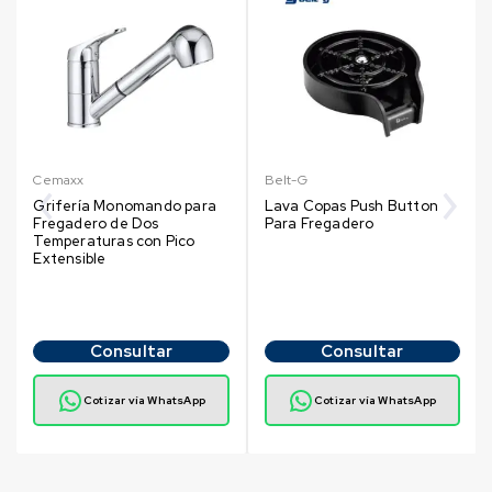
Cemaxx
Belt-G
Grifería Monomando para
Lava Copas Push Button
Fregadero de Dos
Para Fregadero
Temperaturas con Pico
Extensible
Consultar
Consultar
Cotizar vía WhatsApp
Cotizar vía WhatsApp