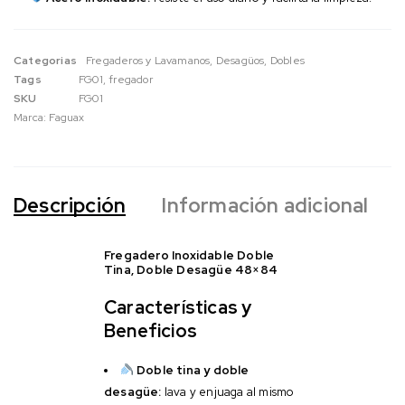
Categorias
Fregaderos y Lavamanos
,
Desagüos
,
Dobles
Tags
FG01, fregador
SKU
FG01
Marca:
Faguax
Descripción
Información adicional
Fregadero Inoxidable Doble
Tina, Doble Desagüe 48×84
Características y
Beneficios
Doble tina y doble
desagüe:
lava y enjuaga al mismo