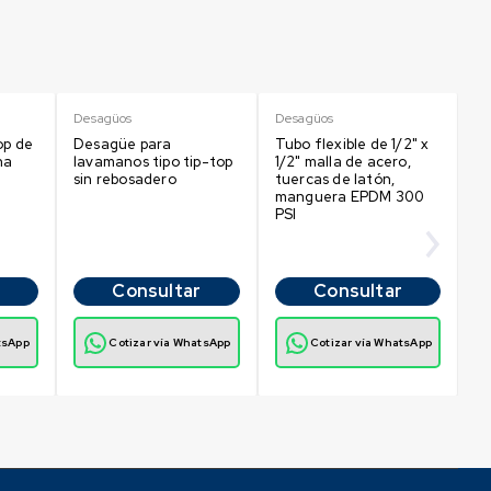
Desagüos
Desagüos
De
op de
Desagüe para
Tubo flexible de 1/2" x
Si
na
lavamanos tipo tip-top
1/2" malla de acero,
c
sin rebosadero
tuercas de latón,
manguera EPDM 300
PSI
Consultar
Consultar
tsApp
Cotizar vía WhatsApp
Cotizar vía WhatsApp