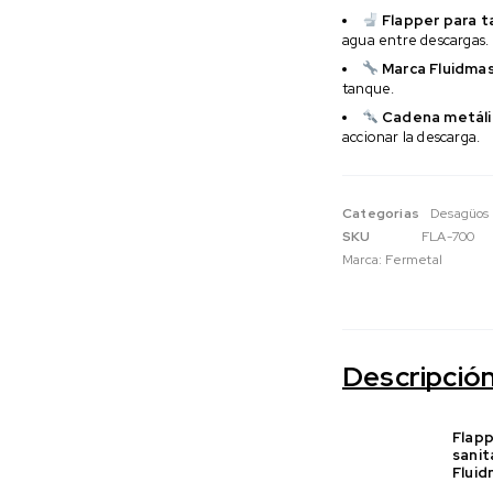
Flapper para t
agua entre descargas.
Marca Fluidmas
tanque.
Cadena metáli
accionar la descarga.
Categorias
Desagüos
SKU
FLA-700
Marca:
Fermetal
Descripció
Flapp
sanit
Fluid