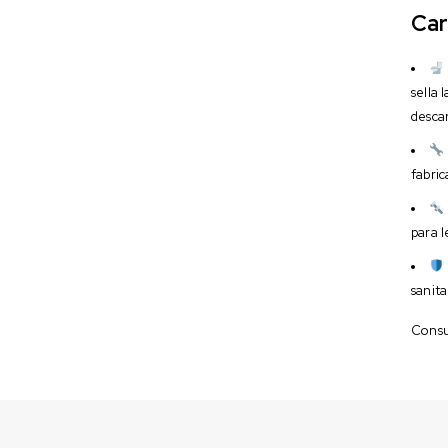
Car
sella 
desca
fabri
para l
sanita
Consul