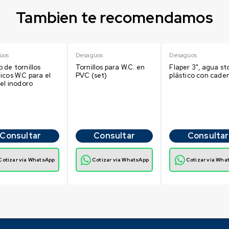
Tambien te recomendamos
üos
Desagüos
Desagüos
 de tornillos
Tornillos para W.C. en
Flaper 3", agua st
icos W.C para el
PVC (set)
plástico con cade
del inodoro
Consultar
Consultar
Consultar
Cotizar vía WhatsApp
Cotizar vía WhatsApp
Cotizar vía Wha