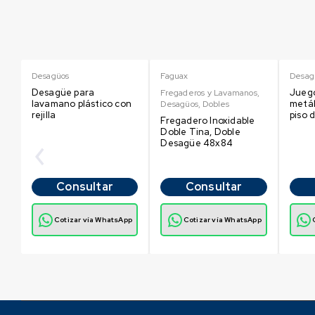
Desagüos
Faguax
Desag
"
Desagüe para
Juego
Fregaderos y Lavamanos
,
lavamano plástico con
metál
Desagüos
,
Dobles
a
rejilla
piso 
Fregadero Inoxidable
Doble Tina, Doble
Desagüe 48x84
Consultar
Consultar
p
Cotizar vía WhatsApp
Cotizar vía WhatsApp