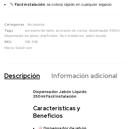
Fácil instalación:
se coloca rápido en cualquier espacio.
Categorias
Accesorios
Tags
accesorio de baño
,
accesorio de cocina
,
dispensador 350ml
,
dispensador de jabon
,
dosificador
,
facil instalacion
,
jabon liquido
SKU
GB-546
Marca:
Salud-ven
Descripción
Información adicional
Dispensador Jabón Líquido
350ml Fácil Instalación
Características y
Beneficios
Dispensador de jabón