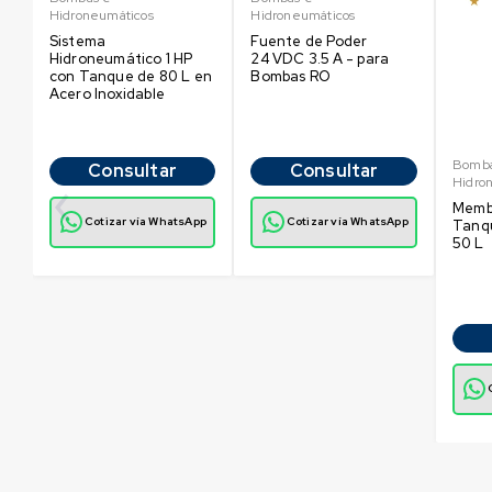
Hidroneumáticos
Hidroneumáticos
Sistema
Fuente de Poder
Hidroneumático 1 HP
24 VDC 3.5 A - para
con Tanque de 80 L en
Bombas RO
Acero Inoxidable
Bomba
Consultar
Consultar
Hidro
Memb
p
Cotizar vía WhatsApp
Cotizar vía WhatsApp
Tanqu
50 L