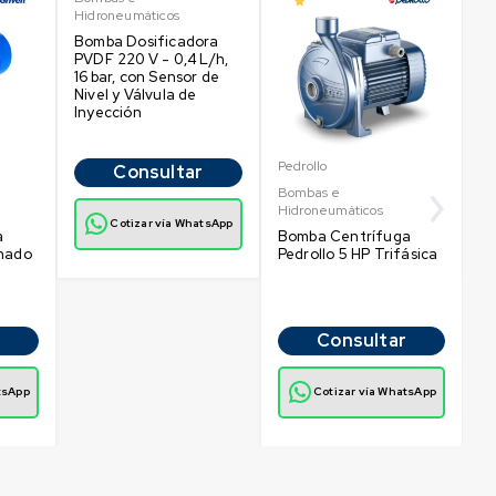
Hidroneumáticos
B
Bomba Dosificadora
Hi
PVDF 220 V - 0,4 L/h,
B
16 bar, con Sensor de
Pe
Nivel y Válvula de
M
Inyección
C
Pedrollo
Consultar
Bombas e
Hidroneumáticos
Cotizar vía WhatsApp
a
Bomba Centrífuga
inado
Pedrollo 5 HP Trifásica
Consultar
tsApp
Cotizar vía WhatsApp