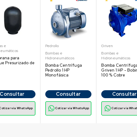
s e
Pedrollo
Griven
neumáticos
Bombas e
Bombas e
rana para
Hidroneumáticos
Hidroneumáticos
e Presurizado de
Bomba Centrífuga
Bomba Centrífug
Pedrollo 1 HP
Griven 1 HP - Bob
Monofásica
100 % Cobre
Consultar
Consultar
Consultar
Cotizar vía WhatsApp
Cotizar vía WhatsApp
Cotizar vía Wha