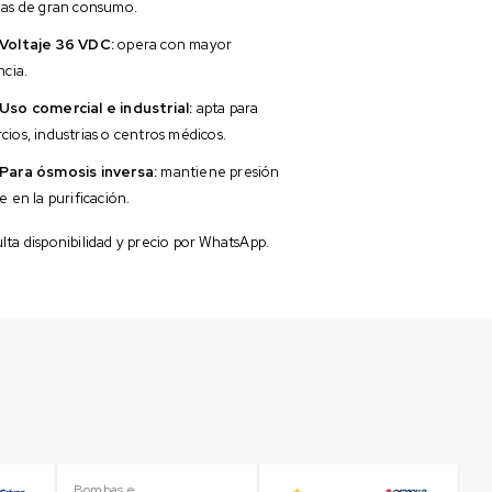
mas de gran consumo.
Voltaje 36 VDC:
opera con mayor
ncia.
Uso comercial e industrial:
apta para
ios, industrias o centros médicos.
Para ósmosis inversa:
mantiene presión
e en la purificación.
ta disponibilidad y precio por WhatsApp.
Bombas e
Pe