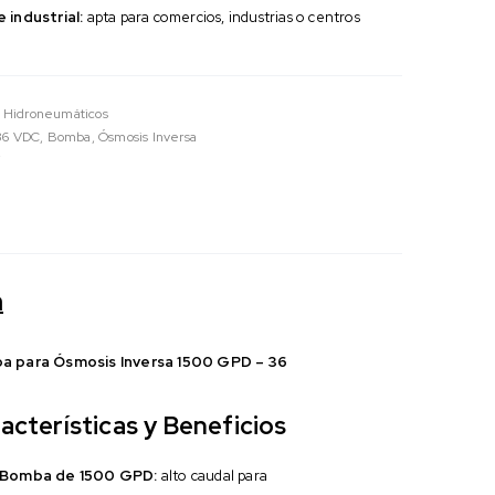
 industrial:
apta para comercios, industrias o centros
 Hidroneumáticos
36 VDC
,
Bomba
,
Ósmosis Inversa
W
n
a para Ósmosis Inversa 1500 GPD – 36
acterísticas y Beneficios
Bomba de 1500 GPD:
alto caudal para