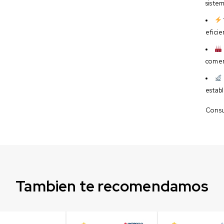
siste
eficie
comerc
establ
Consul
Tambien te recomendamos